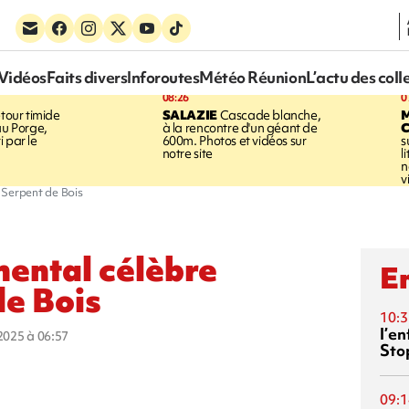
Vidéos
Faits divers
Inforoutes
Météo Réunion
L’actu des coll
08:26
0
tour timide
SALAZIE
Cascade blanche,
au Porge,
à la rencontre d'un géant de
 par le
600m. Photos et vidéos sur
s
notre site
l
n
v
 Serpent de Bois
mental célèbre
En
de Bois
10:3
l’e
 2025 à 06:57
Sto
09:1