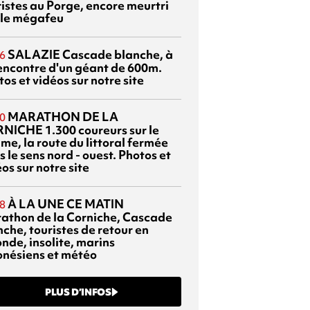
ristes au Porge, encore meurtri
 le mégafeu
SALAZIE
Cascade blanche, à
6
rencontre d'un géant de 600m.
os et vidéos sur notre site
MARATHON DE LA
0
RNICHE
1.300 coureurs sur le
me, la route du littoral fermée
 le sens nord - ouest. Photos et
os sur notre site
À LA UNE CE MATIN
8
athon de la Corniche, Cascade
che, touristes de retour en
nde, insolite, marins
onésiens et météo
PLUS D’INFOS