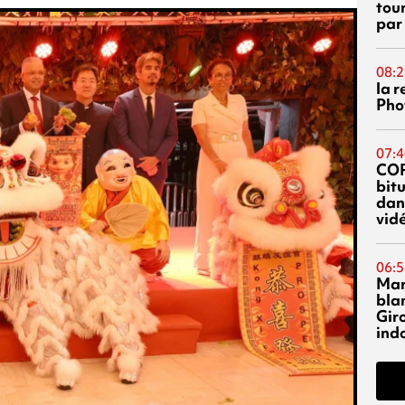
tou
par
08:2
la 
Phot
07:4
CO
bitu
dans
vidé
06:5
Mar
blan
Giro
ind