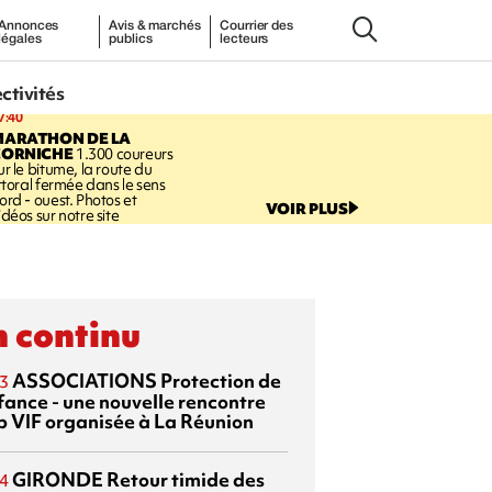
Annonces
Avis & marchés
Courrier des
légales
publics
lecteurs
ectivités
7:40
MARATHON DE LA
CORNICHE
1.300 coureurs
ur le bitume, la route du
ittoral fermée dans le sens
ord - ouest. Photos et
VOIR PLUS
idéos sur notre site
 continu
ASSOCIATIONS
Protection de
3
nfance - une nouvelle rencontre
p VIF organisée à La Réunion
GIRONDE
Retour timide des
4