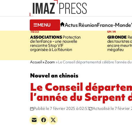
Actus Réunion
France-Monde
MENU
10:33
09:14
ASSOCIATIONS
Protection
GIRONDE
Re
de l’enfance - une nouvelle
des touristes 
rencontre Stop VIF
encore meurtri
organisée à La Réunion
mégafeu
Accueil
Zoom
Le Conseil départemental célèbre l’année du
Nouvel an chinois
Le Conseil départe
l’année du Serpent 
Publié le 7 février 2025 à 02:57
Actualisé le 7 février