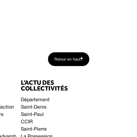
Retour en haut
L’ACTU DES
COLLECTIVITÉS
Département
daction
Saint-Denis
rs
Saint-Paul
CCIR
Saint-Pierre
 gadyamb
La Possession