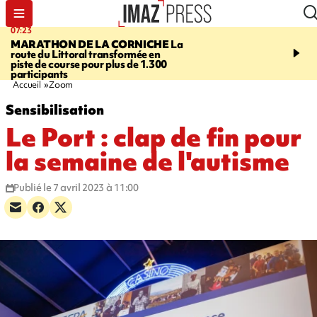
07:23
08:37
MARATHON DE LA CORNICHE
La
SAINT-DENIS
Lancemen
route du Littoral transformée en
braderie de l'océan pour
piste de course pour plus de 1.300
pouvoir d'achat des fami
participants
soutenir les commerçan
Accueil
Zoom
Sensibilisation
Le Port : clap de fin pour
la semaine de l'autisme
Publié le 7 avril 2023 à 11:00