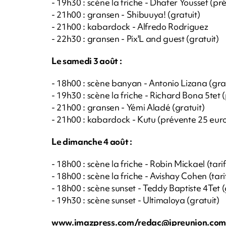
- 19h30 : scène la friche - Dhafer Youssef (pr
- 21h00 : gransen - Shibuuya! (gratuit)
- 21h00 : kabardock - Alfredo Rodriguez
- 22h30 : gransen - Pix'L and guest (gratuit)
Le samedi 3 août :
- 18h00 : scène banyan - Antonio Lizana (grat
- 19h30 : scène la friche - Richard Bona 5tet
- 21h00 : gransen - Yémi Aladé (gratuit)
- 21h00 : kabardock - Kutu (prévente 25 euro
Le dimanche 4 août :
- 18h00 : scène la friche - Robin Mickael (tar
- 18h00 : scène la friche - Avishay Cohen (tar
- 18h00 : scène sunset - Teddy Baptiste 4Tet (
- 19h30 : scène sunset - Ultimaloya (gratuit)
www.imazpress.com/
redac@ipreunion.co