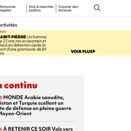
Annonces
Avis & marchés
Courrier des
légales
publics
lecteurs
ectivités
6:32
AINT-PIERRE
Un homme
e 23 ans mis en examen et
lacé en détention après la
ort d'une gramoune de 84
VOIR PLUS
ns
 continu
MONDE
Arabie saoudite,
8
istan et Turquie scellent un
te de défense en pleine guerre
Moyen-Orient
À RETENIR CE SOIR
Vols vers
6