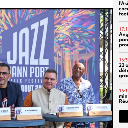
l'A
coc
foo
17:1
Ang
pan
pro
16:3
23 
dét
gra
16:1
min
Réu