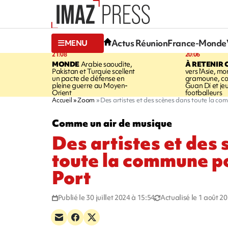
Actus Réunion
France-Monde
MENU
21:08
20:06
MONDE
Arabie saoudite,
À RETENIR 
Pakistan et Turquie scellent
vers l'Asie, mo
un pacte de défense en
gramoune, co
pleine guerre au Moyen-
Guan Di et je
Orient
footballeurs
Accueil
Zoom
Des artistes et des scènes dans toute la c
Comme un air de musique
Des artistes et des
toute la commune p
Port
Publié le 30 juillet 2024 à 15:54
Actualisé le 1 août 2