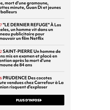
sie, mort d'une gramoune,
ottes minute, Guan Di et jeunes
tballeurs
"LE DERNIER REFUGE"
À Los
7
eles, un homme vit dans un
neau publicitaire pour
mouvoir un film Netflix
SAINT-PIERRE
Un homme de
2
ans mis en examen et placé en
ention après la mort d'une
moune de 84 ans
PRUDENCE
Des cocotes
6
ute vendues chez Carrefour à La
nion risquent d'exploser
PLUS D’INFOS