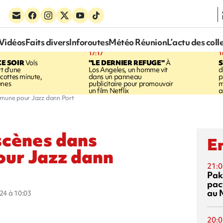
Vidéos
Faits divers
Inforoutes
Météo Réunion
L’actu des coll
17:17
1
CE SOIR
Vols
"LE DERNIER REFUGE"
À
S
rt d'une
Los Angeles, un homme vit
d
cottes minute,
dans un panneau
p
unes
publicitaire pour promouvoir
m
un film Netflix
a
ommune pour Jazz dann Port
 scènes dans
En
our Jazz dann
21:0
Pak
pac
au 
024 à 10:03
20:0