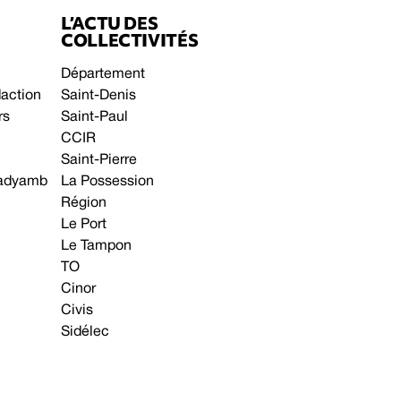
L’ACTU DES
COLLECTIVITÉS
Département
daction
Saint-Denis
rs
Saint-Paul
CCIR
Saint-Pierre
 gadyamb
La Possession
Région
Le Port
Le Tampon
TO
Cinor
Civis
Sidélec