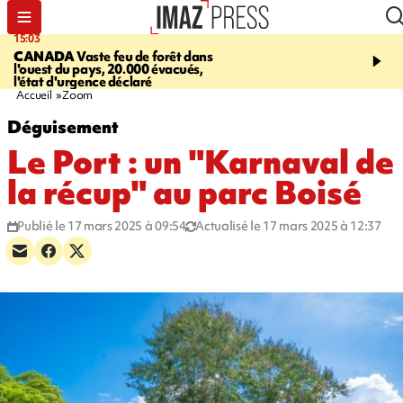
15:03
19:21
CANADA
Vaste feu de forêt dans
CONTRÔLES ROUTIE
l'ouest du pays, 20.000 évacués,
end, 109 infractions rele
l'état d'urgence déclaré
police
Accueil
Zoom
Déguisement
Le Port : un "Karnaval de
la récup" au parc Boisé
Publié le 17 mars 2025 à 09:54
Actualisé le 17 mars 2025 à 12:37