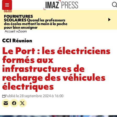
06:00
08:37
FOURNITURES
REQUIN BOULEDOG
SCOLAIRES
Quand les professeurs
APERÇU
La flamme rou
des écoles mettent la main à la poche
maintenue pendant 48 h
pour bien enseigner
l'Étang-Salé
Accueil
Zoom
CCI Réunion
Le Port : les électriciens
formés aux
infrastructures de
recharge des véhicules
électriques
Publié le 28 septembre 2024 à 16:00