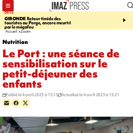
09:14
13:09
GIRONDE
Retour timide des
CONFLIT
Des échanges
touristes au Porge, encore meurtri
font cinq morts en Ukrai
par le mégafeu
Russie
Accueil
Zoom
Nutrition
Le Port : une séance de
sensibilisation sur le
petit-déjeuner des
enfants
Publié le 4 avril 2023 à 15:15
Actualisé le 4 avril 2023 à 15:21