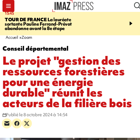
15:45
20:17
TOUR DE FRANCE
La lauréate
À RETENIR CE SOIR
Sé
sortante Pauline Ferrand-Prévot
routière, concours de nou
abandonne avant la 8e étape
du littoral fermée, courr
Darmanin et évacuation
Accueil
Zoom
Conseil départemental
Le projet "gestion des
ressources forestières
pour une énergie
durable" réunit les
acteurs de la filière bois
Publié le 8 octobre 2024 à 14:54