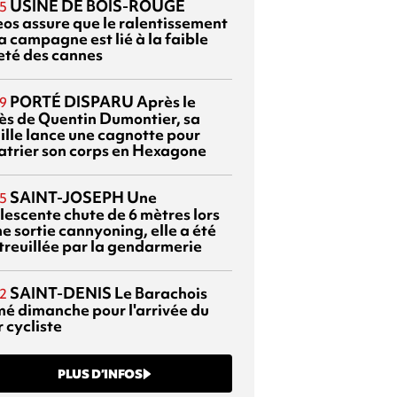
USINE DE BOIS-ROUGE
5
eos assure que le ralentissement
a campagne est lié à la faible
eté des cannes
PORTÉ DISPARU
Après le
9
ès de Quentin Dumontier, sa
ille lance une cagnotte pour
atrier son corps en Hexagone
SAINT-JOSEPH
Une
5
lescente chute de 6 mètres lors
e sortie cannyoning, elle a été
itreuillée par la gendarmerie
SAINT-DENIS
Le Barachois
2
mé dimanche pour l'arrivée du
 cycliste
PLUS D’INFOS