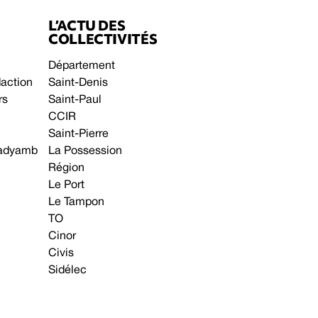
L’ACTU DES
COLLECTIVITÉS
Département
daction
Saint-Denis
rs
Saint-Paul
CCIR
Saint-Pierre
 gadyamb
La Possession
Région
Le Port
Le Tampon
TO
Cinor
Civis
Sidélec