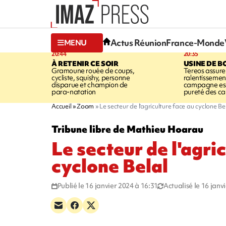
Actus Réunion
France-Monde
MENU
20:44
20:35
À RETENIR CE SOIR
USINE DE B
Gramoune rouée de coups,
Tereos assure
cycliste, squishy, personne
ralentissemen
disparue et champion de
campagne est l
para-natation
pureté des c
Accueil
Zoom
Le secteur de l'agriculture face au cyclone Be
Tribune libre de Mathieu Hoarau
Le secteur de l'agri
cyclone Belal
Publié le 16 janvier 2024 à 16:31
Actualisé le 16 janv