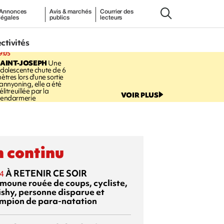
Annonces
Avis & marchés
Courrier des
légales
publics
lecteurs
ectivités
9:05
AINT-JOSEPH
Une
dolescente chute de 6
ètres lors d'une sortie
annyoning, elle a été
élitreuillée par la
VOIR PLUS
endarmerie
 continu
À RETENIR CE SOIR
4
moune rouée de coups, cycliste,
ishy, personne disparue et
mpion de para-natation