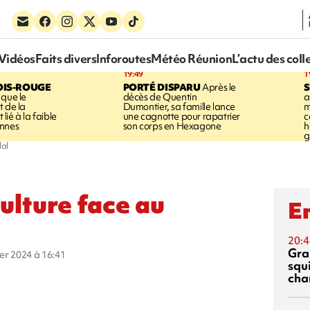
Vidéos
Faits divers
Inforoutes
Météo Réunion
L’actu des coll
19:49
1
OIS-ROUGE
PORTÉ DISPARU
Après le
S
 que le
décès de Quentin
a
t de la
Dumontier, sa famille lance
m
ié à la faible
une cagnotte pour rapatrier
c
annes
son corps en Hexagone
h
g
lal
culture face au
En
20:4
Gra
ier 2024 à 16:41
squ
cha