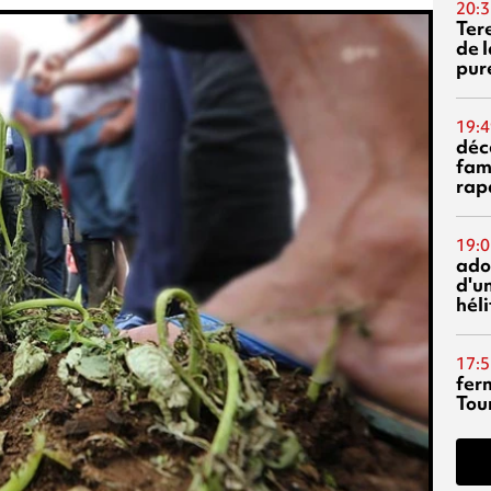
20:3
Ter
de l
pur
19:4
déc
fam
rap
19:0
ado
d'un
hél
17:5
fer
Tour