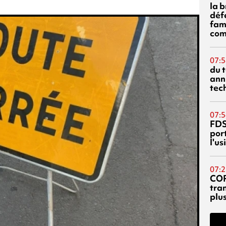
la 
déf
fami
com
07:5
du 
ann
tec
07:5
FDS
port
l'u
07:2
CO
tra
plu