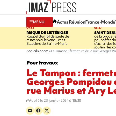
Actus Réunion
France-Monde
MENU
09:38
08:37
RISQUE DE LISTÉRIOSE
SAINT-DENI
Rappel d'un lot de sauté de
de la braderie
mines volaille vendu chez
pour défendre
E.Leclerc de Sainte-Marie
d'achat des fa
soutenir les 
Accueil
Zoom
Le Tampon : fermeture de la rue Georges Po
Pour travaux
Le Tampon : fermetu
Georges Pompidou e
rue Marius et Ary L
Publié le 23 janvier 2024 à 18:30