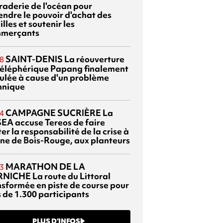
braderie de l'océan pour
endre le pouvoir d'achat des
lles et soutenir les
merçants
SAINT-DENIS
La réouverture
8
téléphérique Papang finalement
ulée à cause d'un problème
hnique
CAMPAGNE SUCRIÈRE
La
4
EA accuse Tereos de faire
er la responsabilité de la crise à
sine de Bois-Rouge, aux planteurs
MARATHON DE LA
3
RNICHE
La route du Littoral
nsformée en piste de course pour
s de 1.300 participants
PLUS D’INFOS