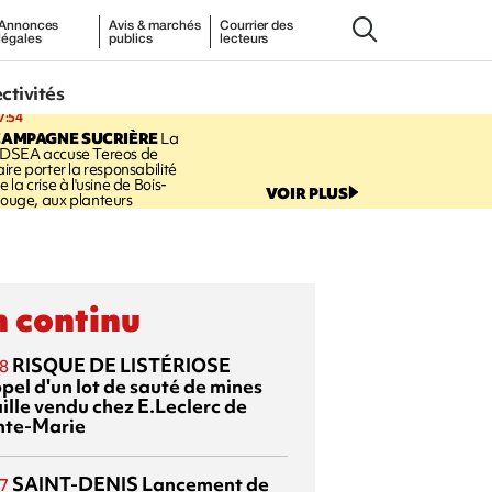
Annonces
Avis & marchés
Courrier des
légales
publics
lecteurs
ectivités
7:54
CAMPAGNE SUCRIÈRE
La
DSEA accuse Tereos de
aire porter la responsabilité
e la crise à l'usine de Bois-
VOIR PLUS
ouge, aux planteurs
 continu
RISQUE DE LISTÉRIOSE
8
pel d'un lot de sauté de mines
aille vendu chez E.Leclerc de
nte-Marie
SAINT-DENIS
Lancement de
7