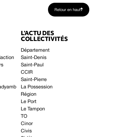
Retour en haut
L’ACTU DES
COLLECTIVITÉS
Département
daction
Saint-Denis
rs
Saint-Paul
CCIR
Saint-Pierre
 gadyamb
La Possession
Région
Le Port
Le Tampon
TO
Cinor
Civis