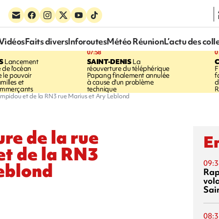
Vidéos
Faits divers
Inforoutes
Météo Réunion
L’actu des coll
07:58
0
S
Lancement
SAINT-DENIS
La
 de l'océan
réouverture du téléphérique
F
 le pouvoir
Papang finalement annulée
f
milles et
à cause d'un problème
d
commerçants
technique
R
mpidou et de la RN3 rue Marius et Ary Leblond
re de la rue
En
t de la RN3
09:3
eblond
Rap
vol
Sai
08:3