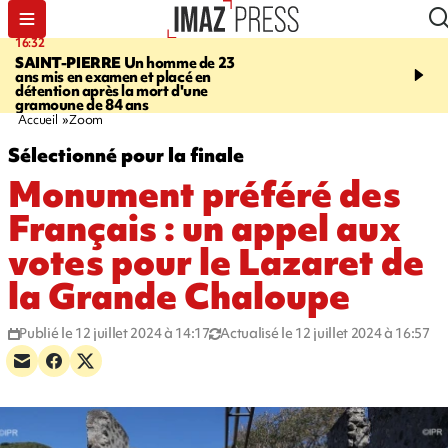
16:32
21:08
SAINT-PIERRE
Un homme de 23
MONDE
Arabie saoudit
ans mis en examen et placé en
et Turquie scellent un p
détention après la mort d'une
défense en pleine guerr
gramoune de 84 ans
Orient
Accueil
Zoom
Sélectionné pour la finale
Monument préféré des
Français : un appel aux
votes pour le Lazaret de
la Grande Chaloupe
Publié le 12 juillet 2024 à 14:17
Actualisé le 12 juillet 2024 à 16:57