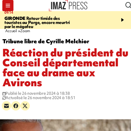
09:14
13:09
GIRONDE
Retour timide des
CONFLIT
Des échanges
touristes au Porge, encore meurtri
font cinq morts en Ukrai
par le mégafeu
Russie
Accueil
Zoom
Tribune libre de Cyrille Melchior
Réaction du président du
Conseil départemental
face au drame aux
Avirons
Publié le 26 novembre 2024 à 18:38
Actualisé le 26 novembre 2024 à 18:51