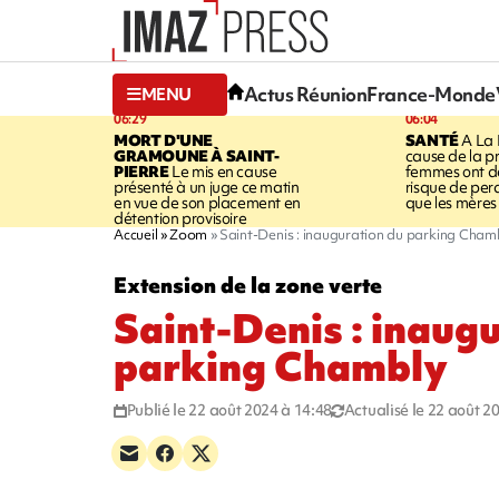
Actus Réunion
France-Monde
MENU
06:29
06:04
MORT D'UNE
SANTÉ
A La 
GRAMOUNE À SAINT-
cause de la pr
PIERRE
Le mis en cause
femmes ont de
présenté à un juge ce matin
risque de per
en vue de son placement en
que les mères
détention provisoire
Accueil
Zoom
Saint-Denis : inauguration du parking Cham
Extension de la zone verte
Saint-Denis : inaug
parking Chambly
Publié le 22 août 2024 à 14:48
Actualisé le 22 août 2