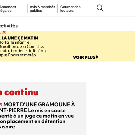
Annonces
Avis & marchés
Courrier des
légales
publics
lecteurs
ectivités
5:20
 LA UNE CE MATIN
ortalité infantile,
arathon de la Corniche,
euta, braderie de l'océan,
pus Pocus et météo
VOIR PLUS
 continu
MORT D'UNE GRAMOUNE À
9
NT-PIERRE
Le mis en cause
senté à un juge ce matin en vue
son placement en détention
visoire