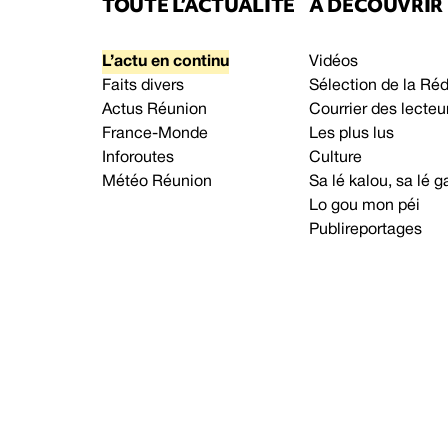
TOUTE L’ACTUALITÉ
À DÉCOUVRIR
L’actu en continu
Vidéos
Faits divers
Sélection de la Ré
Actus Réunion
Courrier des lecteu
France-Monde
Les plus lus
Inforoutes
Culture
Météo Réunion
Sa lé kalou, sa lé
Lo gou mon péi
Publireportages