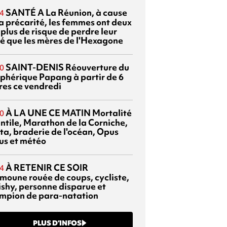
SANTÉ
A La Réunion, à cause
4
la précarité, les femmes ont deux
 plus de risque de perdre leur
é que les mères de l'Hexagone
SAINT-DENIS
Réouverture du
0
éphérique Papang à partir de 6
res ce vendredi
À LA UNE CE MATIN
Mortalité
0
antile, Marathon de la Corniche,
ta, braderie de l'océan, Opus
us et météo
À RETENIR CE SOIR
4
moune rouée de coups, cycliste,
ishy, personne disparue et
mpion de para-natation
PLUS D’INFOS