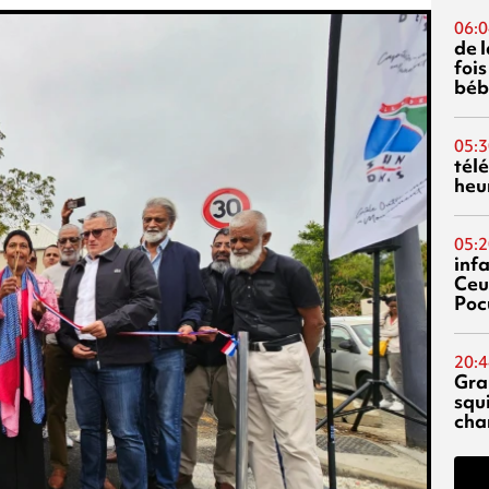
06:0
de 
fois
béb
05:3
tél
heu
05:2
inf
Ceu
Poc
20:4
Gra
squ
cha