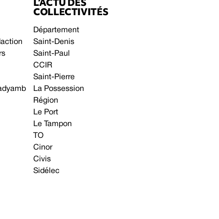
L’ACTU DES
COLLECTIVITÉS
Département
daction
Saint-Denis
rs
Saint-Paul
CCIR
Saint-Pierre
 gadyamb
La Possession
Région
Le Port
Le Tampon
TO
Cinor
Civis
Sidélec