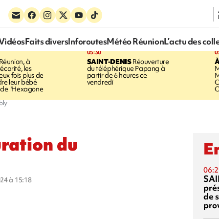
Vidéos
Faits divers
Inforoutes
Météo Réunion
L’actu des coll
05:30
0
Réunion, à
SAINT-DENIS
Réouverture
À
écarité, les
du téléphérique Papang à
M
ux fois plus de
partir de 6 heures ce
M
dre leur bébé
vendredi
C
 de l'Hexagone
O
bly
uration du
En
06:2
SAI
024 à 15:18
pré
de 
pro