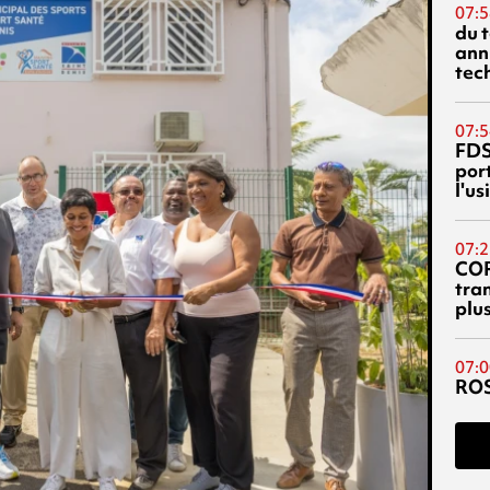
07:5
du 
ann
tec
07:5
FDS
port
l'u
07:2
CO
tra
plu
07:0
RO