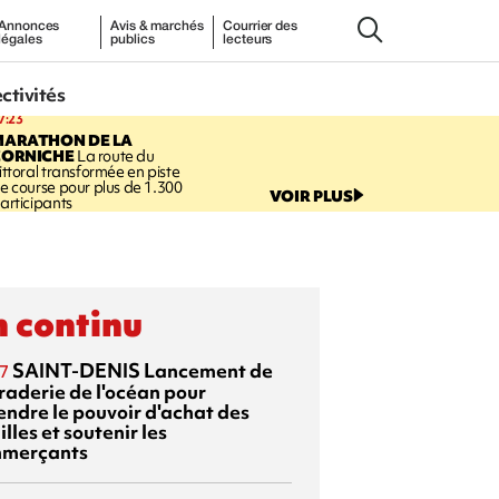
Annonces
Avis & marchés
Courrier des
légales
publics
lecteurs
ectivités
7:23
MARATHON DE LA
CORNICHE
La route du
ittoral transformée en piste
e course pour plus de 1.300
VOIR PLUS
articipants
 continu
SAINT-DENIS
Lancement de
7
braderie de l'océan pour
endre le pouvoir d'achat des
lles et soutenir les
merçants