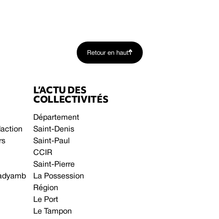
Retour en haut
L’ACTU DES
COLLECTIVITÉS
Département
daction
Saint-Denis
rs
Saint-Paul
CCIR
Saint-Pierre
 gadyamb
La Possession
Région
Le Port
Le Tampon