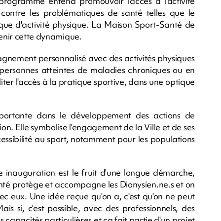
programme entend promouvoir l'accès à l'activité
contre les problématiques de santé telles que le
nque d'activité physique. La Maison Sport-Santé de
tenir cette dynamique.
nement personnalisé avec des activités physiques
 personnes atteintes de maladies chroniques ou en
iter l'accès à la pratique sportive, dans une optique
portante dans le développement des actions de
on. Elle symbolise l'engagement de la Ville et de ses
essibilité au sport, notamment pour les populations
te inauguration est le fruit d'une longue démarche,
Santé protège et accompagne les Dionysien.ne.s et on
c eux. Une idée reçue qu'on a, c'est qu'on ne peut
s si, c'est possible, avec des professionnels, des
 capacités particulières et ça fait partie d'un projet