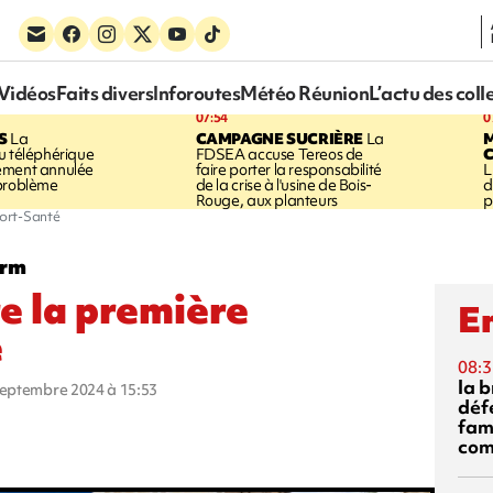
Vidéos
Faits divers
Inforoutes
Météo Réunion
L’actu des coll
07:54
0
S
La
CAMPAGNE SUCRIÈRE
La
u téléphérique
FDSEA accuse Tereos de
ement annulée
faire porter la responsabilité
L
 problème
de la crise à l'usine de Bois-
d
Rouge, aux planteurs
p
port-Santé
orm
e la première
En
é
08:3
la 
 septembre 2024 à 15:53
déf
fami
com