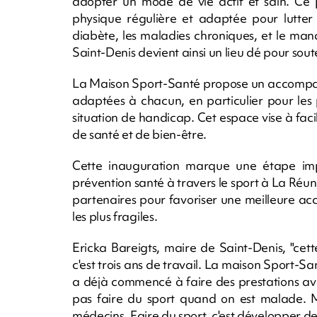
adopter un mode de vie actif et sain. Ce 
physique régulière et adaptée pour lutter 
diabète, les maladies chroniques, et le ma
Saint-Denis devient ainsi un lieu dé pour sou
La Maison Sport-Santé propose un accompag
adaptées à chacun, en particulier pour les
situation de handicap. Cet espace vise à facil
de santé et de bien-être.
Cette inauguration marque une étape im
prévention santé à travers le sport à La Réuni
partenaires pour favoriser une meilleure acc
les plus fragiles.
Ericka Bareigts, maire de Saint-Denis, "cet
c'est trois ans de travail. La maison Sport-
a déjà commencé à faire des prestations ave
pas faire du sport quand on est malade. Mai
médecins. Faire du sport, c'est développer des