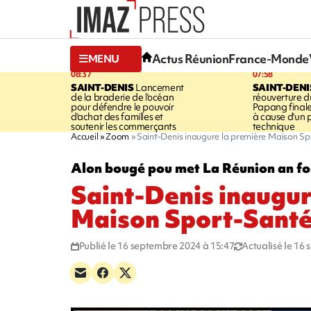
Actus Réunion
France-Monde
MENU
08:37
07:58
SAINT-DENIS
Lancement
SAINT-DENI
de la braderie de l'océan
réouverture d
pour défendre le pouvoir
Papang final
d'achat des familles et
à cause d'un
soutenir les commerçants
technique
Accueil
Zoom
Saint-Denis inaugure la première Maison S
Alon bougé pou met La Réunion an f
Saint-Denis inaugur
Maison Sport-Sant
Publié le 16 septembre 2024 à 15:47
Actualisé le 16