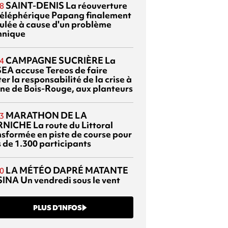
SAINT-DENIS
La réouverture
8
téléphérique Papang finalement
ulée à cause d'un problème
hnique
CAMPAGNE SUCRIÈRE
La
4
EA accuse Tereos de faire
er la responsabilité de la crise à
sine de Bois-Rouge, aux planteurs
MARATHON DE LA
3
RNICHE
La route du Littoral
nsformée en piste de course pour
s de 1.300 participants
LA MÉTÉO DAPRÉ MATANTE
0
SINA
Un vendredi sous le vent
PLUS D’INFOS