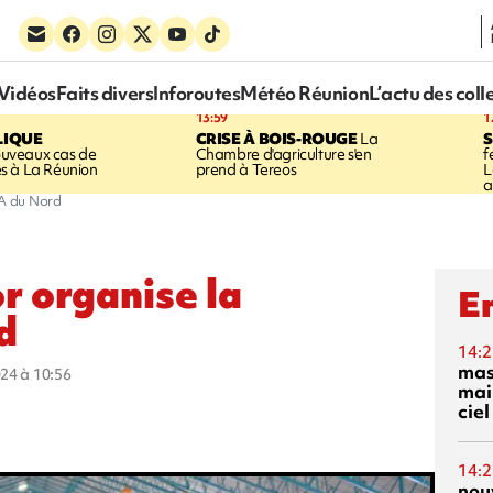
Vidéos
Faits divers
Inforoutes
Météo Réunion
L’actu des coll
13:59
1
LIQUE
CRISE À BOIS-ROUGE
La
S
uveaux cas de
Chambre d'agriculture s'en
f
s à La Réunion
prend à Tereos
L
a
BA du Nord
or organise la
En
d
14:2
mas
024 à 10:56
mai
ciel
14:2
nou