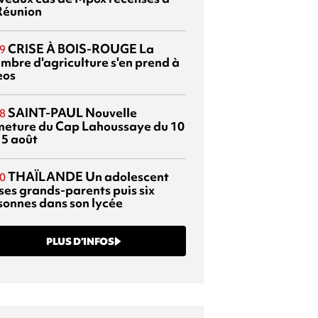
Réunion
CRISE À BOIS-ROUGE
La
9
mbre d'agriculture s'en prend à
eos
SAINT-PAUL
Nouvelle
8
meture du Cap Lahoussaye du 10
15 août
THAÏLANDE
Un adolescent
0
 ses grands-parents puis six
sonnes dans son lycée
PLUS D’INFOS