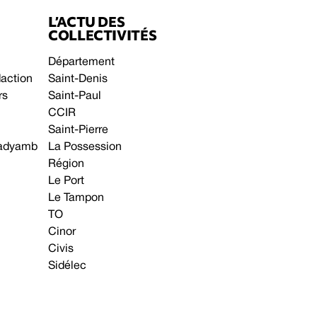
L’ACTU DES
COLLECTIVITÉS
Département
daction
Saint-Denis
rs
Saint-Paul
CCIR
Saint-Pierre
 gadyamb
La Possession
Région
Le Port
Le Tampon
TO
Cinor
Civis
Sidélec