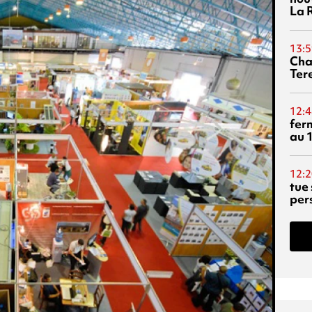
La 
13:5
Cha
Ter
12:4
fer
au 
12:2
tue
per