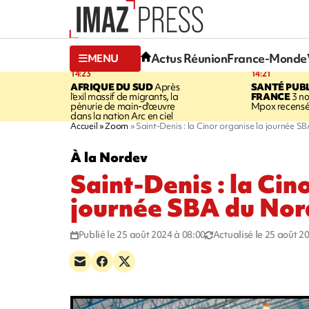
Actus Réunion
France-Monde
MENU
14:23
14:21
AFRIQUE DU SUD
Après
SANTÉ PUB
l'exil massif de migrants, la
FRANCE
3 no
pénurie de main-d'œuvre
Mpox recensé
dans la nation Arc en ciel
Accueil
Zoom
Saint-Denis : la Cinor organise la journée S
À la Nordev
Saint-Denis : la Cin
journée SBA du Nor
Publié le 25 août 2024 à 08:00
Actualisé le 25 août 2