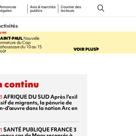
Annonces
Avis & marchés
Courrier des
légales
publics
lecteurs
ectivités
2:48
AINT-PAUL
Nouvelle
ermeture du Cap
ahoussaye du 10 au 15
VOIR PLUS
oût
 continu
AFRIQUE DU SUD
Après l'exil
3
sif de migrants, la pénurie de
n-d'œuvre dans la nation Arc en
SANTÉ PUBLIQUE FRANCE
3
1
veaux cas de Mpox recensés à