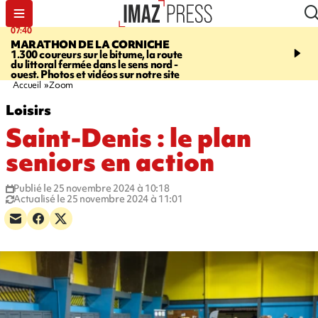
07:40
10:33
MARATHON DE LA CORNICHE
ASSOCIATIONS
Protec
1.300 coureurs sur le bitume, la route
l’enfance - une nouvelle
du littoral fermée dans le sens nord -
Stop VIF organisée à La
ouest. Photos et vidéos sur notre site
Accueil
Zoom
Loisirs
Saint-Denis : le plan
seniors en action
Publié le 25 novembre 2024 à 10:18
Actualisé le 25 novembre 2024 à 11:01