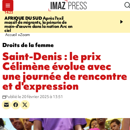
14:23
16:32
AFRIQUE DU SUD
Après l'exil
SAINT-PIERRE
Un hom
massif de migrants, la pénurie de
ans mis en examen et pl
main-d'œuvre dans la nation Arc en
détention après la mort
ciel
gramoune de 84 ans
Accueil
Zoom
Droits de la femme
Saint-Denis : le prix
Célimène évolue avec
une journée de rencontre
et d'expression
Publié le 20 février 2025 à 13:51