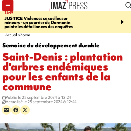
13:49
11:43
JUSTICE
Violences sexuelles sur
INFOROUTE
À Saint-D
mineurs - un courrier de Darmanin
accident après le virage 
pointe les défaillances des enquêtes
Jamaïque provoque 9 
d'embouteillages
Accueil
Zoom
Semaine du développement durable
Saint-Denis : plantation
d'arbres endémiques
pour les enfants de la
commune
Publié le 25 septembre 2024 à 12:24
Actualisé le 25 septembre 2024 à 12:44