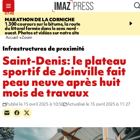
07:40
10:33
MARATHON DE LA CORNICHE
ASSOCIATIONS
Protec
1.300 coureurs sur le bitume, la route
l’enfance - une nouvelle
du littoral fermée dans le sens nord -
Stop VIF organisée à La
ouest. Photos et vidéos sur notre site
Accueil
Zoom
Infrastructures de proximité
Saint-Denis: le plateau
sportif de Joinville fait
peau neuve après huit
mois de travaux
Publié le 15 avril 2025 à 10:58
Actualisé le 15 avril 2025 à 11:27