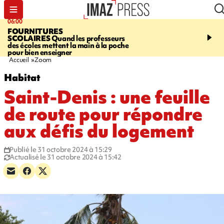
06:00
08:37
FOURNITURES
REQUIN BOULEDOG
SCOLAIRES
Quand les professeurs
APERÇU
La flamme rou
des écoles mettent la main à la poche
maintenue pendant 48 h
pour bien enseigner
l'Étang-Salé
Accueil
Zoom
Habitat
Saint-Denis : une feuille
de route pour répondre
aux défis du logement
Publié le 31 octobre 2024 à 15:29
Actualisé le 31 octobre 2024 à 15:42