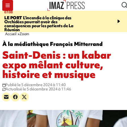
07:08
09:56
LE PORT
L'incendie à la clinique des
VIOLENCES SEXUELL
Orchidées pourrait avoir des
MINEURS
L'association 
conséquences pour les patients de La
judiciaire dénonce une "
Réunion
Darmanin
Accueil
Zoom
À la médiathèque François Mitterrand
Saint-Denis : un kabar
expo mêlant culture,
histoire et musique
Publié le 5 décembre 2024 à 11:40
Actualisé le 5 décembre 2024 à 11:46