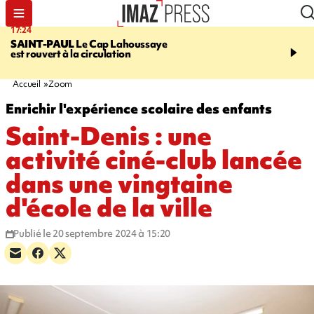
17:24
19:49
SAINT-PAUL
Le Cap Lahoussaye
PORTÉ DISPARU
Après
est rouvert à la circulation
Quentin Dumontier, sa f
une cagnotte pour rapat
corps en Hexagone
Accueil
Zoom
Enrichir l'expérience scolaire des enfants
Saint-Denis : une
activité ciné-club lancée
dans une vingtaine
d'école de la ville
Publié le 20 septembre 2024 à 15:20