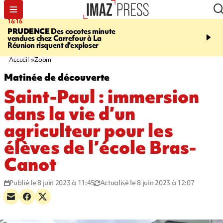
16:16
20:06
PRUDENCE
Des cocotes minute
À RETENIR CE SOIR
Vo
vendues chez Carrefour à La
l'Asie, mort d'une gram
Réunion risquent d'exploser
cocottes minute, Guan D
footballeurs
Accueil
Zoom
Matinée de découverte
Saint-Paul : immersion
dans la vie d’un
agriculteur pour les
élèves de l’école Bras-
Canot
Publié le 8 juin 2023 à 11:45
Actualisé le 8 juin 2023 à 12:07