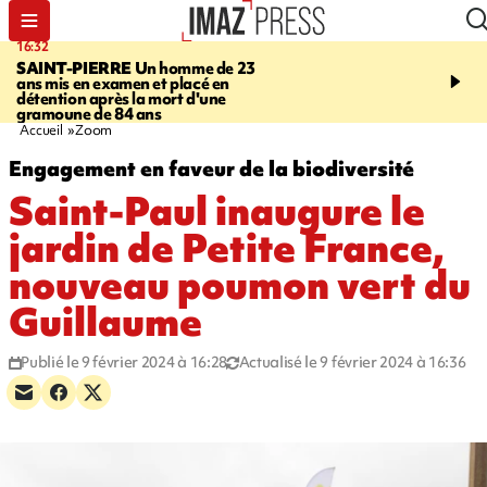
16:32
21:08
SAINT-PIERRE
Un homme de 23
MONDE
Arabie saoudit
ans mis en examen et placé en
et Turquie scellent un p
détention après la mort d'une
défense en pleine guerr
gramoune de 84 ans
Orient
Accueil
Zoom
Engagement en faveur de la biodiversité
Saint-Paul inaugure le
jardin de Petite France,
nouveau poumon vert du
Guillaume
Publié le 9 février 2024 à 16:28
Actualisé le 9 février 2024 à 16:36