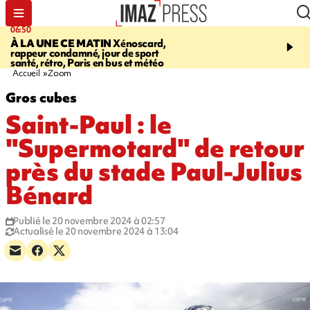
06:50
08:53
À LA UNE CE MATIN
Xénoscard,
SAINT-PAUL
Jour de S
rappeur condamné, jour de sport
2026 - bouger, s’informe
santé, rétro, Paris en bus et météo
soin de sa santé
Accueil
Zoom
Gros cubes
Saint-Paul : le
"Supermotard" de retour
près du stade Paul-Julius
Bénard
Publié le 20 novembre 2024 à 02:57
Actualisé le 20 novembre 2024 à 13:04