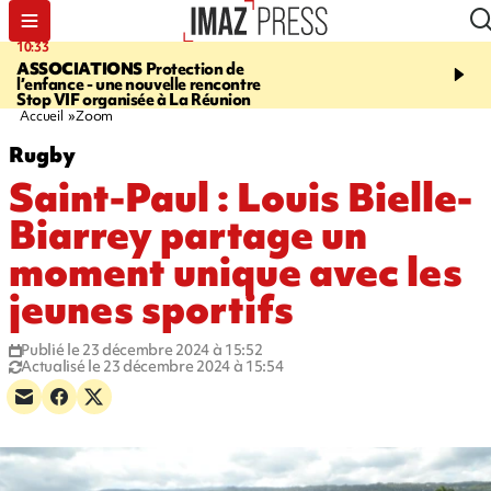
10:33
15:03
ASSOCIATIONS
Protection de
CANADA
Vaste feu de 
l’enfance - une nouvelle rencontre
l'ouest du pays, 20.000 
Stop VIF organisée à La Réunion
l'état d'urgence déclaré
Accueil
Zoom
Rugby
Saint-Paul : Louis Bielle-
Biarrey partage un
moment unique avec les
jeunes sportifs
Publié le 23 décembre 2024 à 15:52
Actualisé le 23 décembre 2024 à 15:54