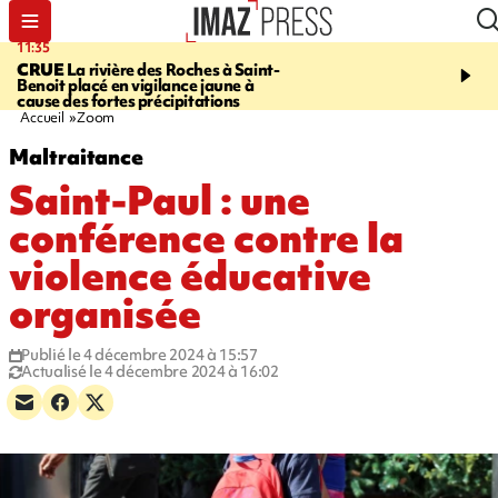
11:35
11:57
CRUE
La rivière des Roches à Saint-
SAINT-DENIS
Le télép
Benoit placé en vigilance jaune à
Papang a repris du servi
cause des fortes précipitations
Accueil
Zoom
Maltraitance
Saint-Paul : une
conférence contre la
violence éducative
organisée
Publié le 4 décembre 2024 à 15:57
Actualisé le 4 décembre 2024 à 16:02