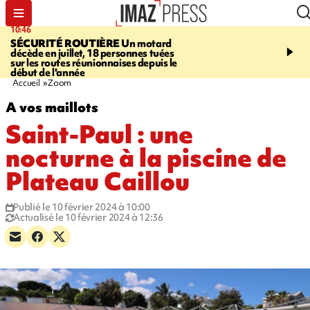
10:46
13:49
SÉCURITÉ ROUTIÈRE
Un motard
JUSTICE
Violences sexu
décède en juillet, 18 personnes tuées
mineurs - un courrier d
sur les routes réunionnaises depuis le
pointe les défaillances 
début de l'année
Accueil
Zoom
A vos maillots
Saint-Paul : une
nocturne à la piscine de
Plateau Caillou
Publié le 10 février 2024 à 10:00
Actualisé le 10 février 2024 à 12:36