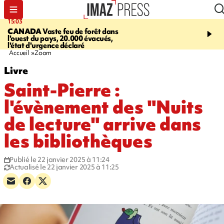
15:03
19:21
CANADA
Vaste feu de forêt dans
CONTRÔLES ROUTIE
l'ouest du pays, 20.000 évacués,
end, 109 infractions rele
l'état d'urgence déclaré
police
Accueil
Zoom
Livre
Saint-Pierre :
l'évènement des "Nuits
de lecture" arrive dans
les bibliothèques
Publié le 22 janvier 2025 à 11:24
Actualisé le 22 janvier 2025 à 11:25