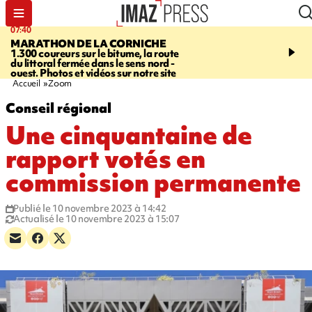
10:33
09:14
ASSOCIATIONS
Protection de
GIRONDE
Retour timid
l’enfance - une nouvelle rencontre
touristes au Porge, enco
Stop VIF organisée à La Réunion
par le mégafeu
Accueil
Zoom
Conseil régional
Une cinquantaine de
rapport votés en
commission permanente
Publié le 10 novembre 2023 à 14:42
Actualisé le 10 novembre 2023 à 15:07