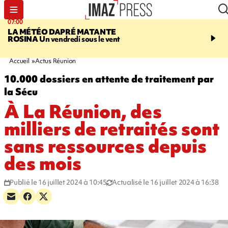
07:00
07:58
LA MÉTÉO DAPRÉ MATANTE
SAINT-DENIS
La réouv
ROSINA
Un vendredi sous le vent
téléphérique Papang fi
annulée à cause d'un p
technique
Accueil
Actus Réunion
10.000 dossiers en attente de traitement par
la Sécu
À La Réunion, des
milliers de retraités sont
sans ressources depuis
des mois
Publié le 16 juillet 2024 à 10:45
Actualisé le 16 juillet 2024 à 16:38