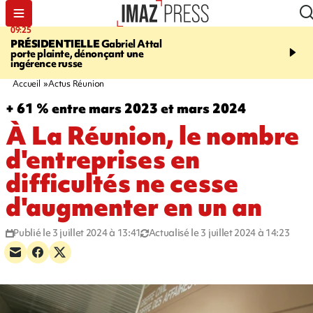
09:25
11:43
PRÉSIDENTIELLE
Gabriel Attal
INFOROUTE
À Saint-D
porte plainte, dénonçant une
accident après le virage 
ingérence russe
Jamaïque provoque 9 
d'embouteillages
Accueil
Actus Réunion
+ 61 % entre mars 2023 et mars 2024
À La Réunion, le nombre
d'entreprises en
difficultés ne cesse
d'augmenter en un an
Publié le 3 juillet 2024 à 13:41
Actualisé le 3 juillet 2024 à 14:23