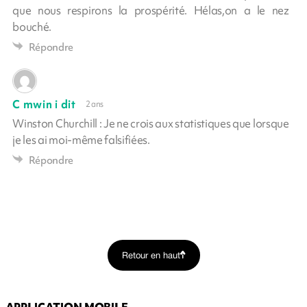
que nous respirons la prospérité. Hélas,on a le nez
bouché.
Répondre
C mwin i dit
2 ans
Winston Churchill : Je ne crois aux statistiques que lorsque
je les ai moi-même falsifiées.
Répondre
Retour en haut
APPLICATION MOBILE