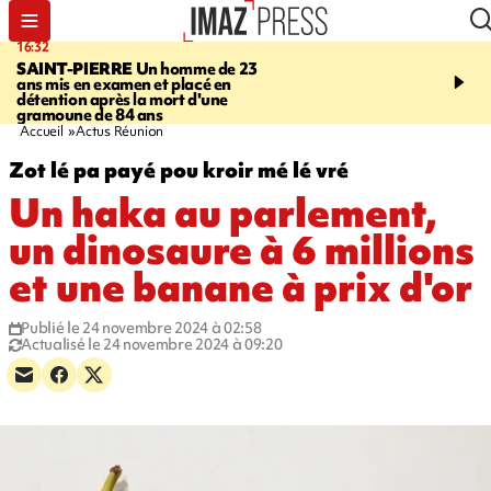
16:32
21:08
SAINT-PIERRE
Un homme de 23
MONDE
Arabie saoudit
ans mis en examen et placé en
et Turquie scellent un p
détention après la mort d'une
défense en pleine guerr
gramoune de 84 ans
Orient
Accueil
Actus Réunion
Zot lé pa payé pou kroir mé lé vré
Un haka au parlement,
un dinosaure à 6 millions
et une banane à prix d'or
Publié le 24 novembre 2024 à 02:58
Actualisé le 24 novembre 2024 à 09:20