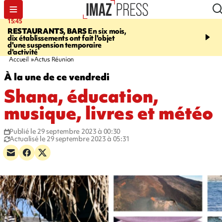
15:45
17:17
RESTAURANTS, BARS
En six mois,
"LE DERNIER REFUG
dix établissements ont fait l'objet
Angeles, un homme vit 
d'une suspension temporaire
panneau publicitaire po
d'activité
promouvoir un film Netf
Accueil
Actus Réunion
À la une de ce vendredi
Shana, éducation,
musique, livres et météo
Publié le 29 septembre 2023 à 00:30
Actualisé le 29 septembre 2023 à 05:31