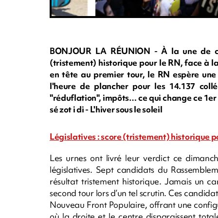
BONJOUR LA RÉUNION - À la une de ce lu
(tristement) historique pour le RN, face à l
en tête au premier tour, le RN espère une 
l'heure de plancher pour les 14.137 col
"réduflation", impôts… ce qui change ce 1er 
sé zot i di - L'hiver sous le soleil
Législatives : score (tristement) historique p
Les urnes ont livré leur verdict ce dimanch
législatives. Sept candidats du Rassemblem
résultat tristement historique. Jamais un ca
second tour lors d’un tel scrutin. Ces candid
Nouveau Front Populaire, offrant une configu
où la droite et le centre disparaissent tot