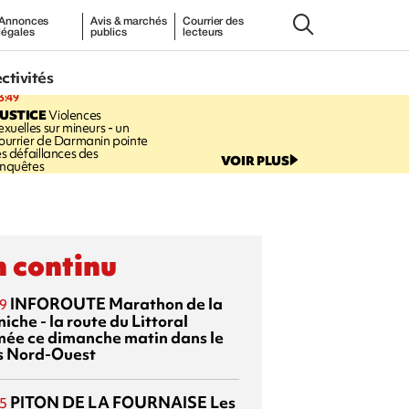
Annonces
Avis & marchés
Courrier des
légales
publics
lecteurs
ectivités
3:49
USTICE
Violences
exuelles sur mineurs - un
ourrier de Darmanin pointe
es défaillances des
VOIR PLUS
nquêtes
 continu
INFOROUTE
Marathon de la
9
iche - la route du Littoral
mée ce dimanche matin dans le
s Nord-Ouest
PITON DE LA FOURNAISE
Les
5