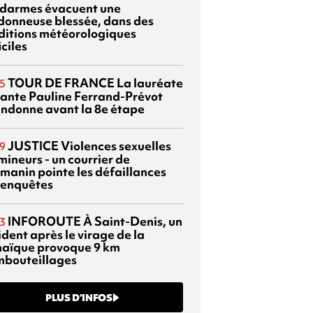
darmes évacuent une
donneuse blessée, dans des
ditions météorologiques
iciles
TOUR DE FRANCE
La lauréate
5
tante Pauline Ferrand-Prévot
ndonne avant la 8e étape
JUSTICE
Violences sexuelles
9
mineurs - un courrier de
manin pointe les défaillances
 enquêtes
INFOROUTE
À Saint-Denis, un
3
dent après le virage de la
aïque provoque 9 km
mbouteillages
PLUS D’INFOS