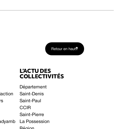
Retour en haut
L’ACTU DES
COLLECTIVITÉS
Département
daction
Saint-Denis
rs
Saint-Paul
CCIR
Saint-Pierre
 gadyamb
La Possession
Région