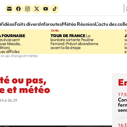
Vidéos
Faits divers
Inforoutes
Météo Réunion
L’actu des coll
15:45
1
A FOURNAISE
TOUR DE FRANCE
La
J
s évacuent
lauréate sortante Pauline
s
use blessée,
Ferrand-Prévot abandonne
c
itions
avant la 8e étape
l
s difficiles
e
, ce qui change et météo
té ou pas,
En
ge et météo
17:5
Corn
024 à 06:29
fer
sen
16:3