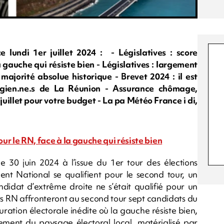
ndi 1er juillet 2024 : - Législatives : score
a gauche qui résiste bien - Législatives : largement
majorité absolue historique - Brevet 2024 : il est
légien.ne.s de La Réunion - Assurance chômage,
juillet pour votre budget - La pa Météo France i di,
our le RN, face à la gauche qui résiste bien
e 30 juin 2024 à l’issue du 1er tour des élections
ent National se qualifient pour le second tour, un
ndidat d’extrême droite ne s’était qualifié pour un
ats RN affronteront au second tour sept candidats du
ration électorale inédite où la gauche résiste bien,
alement du paysage électoral local, matérialisé par