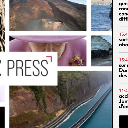
gen
ran
con
diff
15:4
sor
aba
13:4
sur 
Dar
des
11:4
acci
Jam
d'e