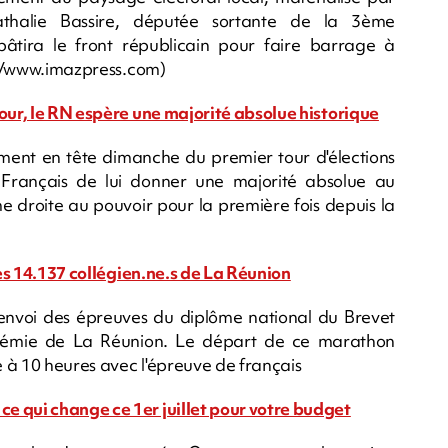
athalie Bassire, députée sortante de la 3ème
bâtira le front républicain pour faire barrage à
 rb/www.imazpress.com)
tour, le RN espère une majorité absolue historique
ment en tête dimanche du premier tour d'élections
 Français de lui donner une majorité absolue au
e droite au pouvoir pour la première fois depuis la
les 14.137 collégien.ne.s de La Réunion
d'envoi des épreuves du diplôme national du Brevet
adémie de La Réunion. Le départ de ce marathon
 à 10 heures avec l'épreuve de français
e qui change ce 1er juillet pour votre budget