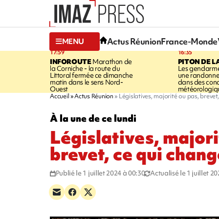
Actus Réunion
France-Monde
MENU
17:59
16:35
INFOROUTE
Marathon de
PITON DE L
la Corniche - la route du
Les gendarme
Littoral fermée ce dimanche
une randonne
matin dans le sens Nord-
dans des cond
Ouest
météorologique
Accueil
Actus Réunion
Législatives, majorité ou pas, brevet
À la une de ce lundi
Législatives, majori
brevet, ce qui chan
Publié le 1 juillet 2024 à 00:30
Actualisé le 1 juillet 2