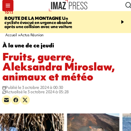
10:13
12:23
ROUTE DE LA MONTAGNE
Un
PRUDENCE
Les jouets
cycliste évacué en urgence absolue
peuvent éclater et brûler
après une collision avec une voiture
Accueil
Actus Réunion
À la une de ce jeudi
Fruits, guerre,
Aleksandra Miroslaw,
animaux et météo
Publié le 3 octobre 2024 à 00:30
Actualisé le 3 octobre 2024 à 05:28