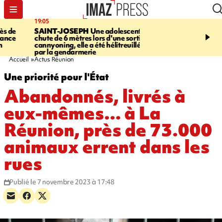
19:05
20:44
SAINT-JOSEPH
Une adolescente
À RETENIR CE SOIR
G
chute de 6 mètres lors d'une sortie
rouée de coups, cycliste,
cannyoning, elle a été hélitreuillée
personne disparue et c
par la gendarmerie
para-natation
Accueil
Actus Réunion
Une priorité pour l'État
Abandonnés, livrés à
eux-mêmes… à La
Réunion, près de 73.000
animaux errent dans les
rues
Publié le 7 novembre 2023 à 17:48