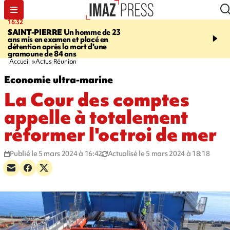
16:32
21:08
SAINT-PIERRE
Un homme de 23
MONDE
Arabie saoudit
ans mis en examen et placé en
et Turquie scellent un p
détention après la mort d'une
défense en pleine guerr
gramoune de 84 ans
Orient
Accueil
Actus Réunion
Economie ultra-marine
La Cour des comptes
appelle à totalement
réformer l'octroi de mer
Publié le 5 mars 2024 à 16:42
Actualisé le 5 mars 2024 à 18:18