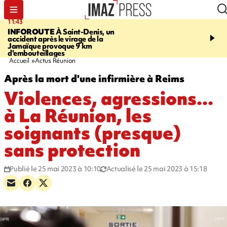
11:20
10:46
FESTIVITÉS
GUAN DI
le concours
SÉCURITÉ ROUTIÈRE
de nouilles pimentées a enflammé les
décède en juillet, 18 pe
papilles
sur les routes réunionnai
début de l'année
Accueil
Actus Réunion
Après la mort d'une infirmière à Reims
Violences, agressions...
à La Réunion, les
soignants (presque)
sans protection
Publié le 25 mai 2023 à 10:10
Actualisé le 25 mai 2023 à 15:18