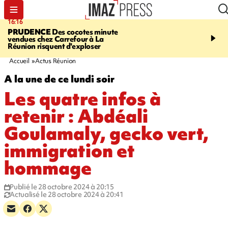
16:16
20:06
PRUDENCE
Des cocotes minute
À RETENIR CE SOIR
Vo
vendues chez Carrefour à La
l'Asie, mort d'une gram
Réunion risquent d'exploser
cocottes minute, Guan D
footballeurs
Accueil
Actus Réunion
A la une de ce lundi soir
Les quatre infos à
retenir : Abdéali
Goulamaly, gecko vert,
immigration et
hommage
Publié le 28 octobre 2024 à 20:15
Actualisé le 28 octobre 2024 à 20:41