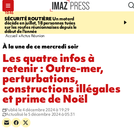
10:46
13:49
SÉCURITÉ ROUTIÈRE
Un motard
JUSTICE
Violences sexu
décède en juillet, 18 personnes tuées
mineurs - un courrier d
sur les routes réunionnaises depuis le
pointe les défaillances 
début de l'année
Accueil
Actus Réunion
À la une de ce mercredi soir
Les quatre infos à
retenir : Outre-mer,
perturbations,
constructions illégales
et prime de Noël
Publié le 4 décembre 2024 à 19:29
Actualisé le 5 décembre 2024 à 05:31