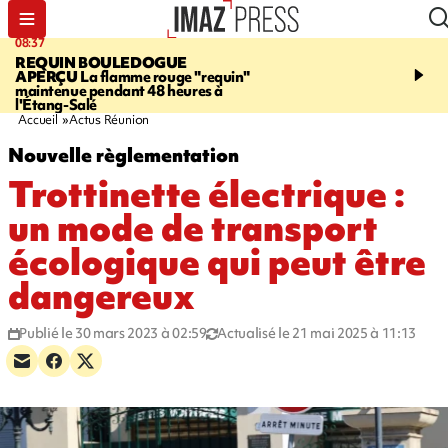
08:37
11:31
REQUIN BOULEDOGUE
LA POSSESSION
900 ki
APERÇU
La flamme rouge "requin"
poutres en aluminium ch
maintenue pendant 48 heures à
ouvrier qui travaillait s
l'Étang-Salé
Accueil
Actus Réunion
Nouvelle règlementation
Trottinette électrique :
un mode de transport
écologique qui peut être
dangereux
Publié le 30 mars 2023 à 02:59
Actualisé le 21 mai 2025 à 11:13