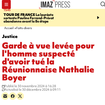
15:45
20:17
TOUR DE FRANCE
La lauréate
À RETENIR CE SOIR
Sé
sortante Pauline Ferrand-Prévot
routière, concours de nou
abandonne avant la 8e étape
du littoral fermée, courr
Darmanin et évacuation
Accueil
Faits-divers
Justice
Garde à vue levée pour
l'homme suspecté
d'avoir tué la
Réunionnaise Nathalie
Boyer
Publié le 30 novembre 2024 à 16:28
Actualisé le 30 décembre 2024 à 09:11