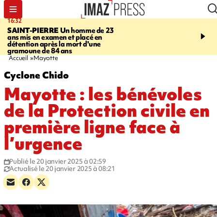
16:32
21:08
SAINT-PIERRE
Un homme de 23
MONDE
Arabie saoudit
ans mis en examen et placé en
et Turquie scellent un p
détention après la mort d'une
défense en pleine guerr
gramoune de 84 ans
Orient
Accueil
Mayotte
Cyclone Chido
Mayotte : les bénévoles
de la Protection civile en
première ligne face à
l’urgence
Publié le 20 janvier 2025 à 02:59
Actualisé le 20 janvier 2025 à 08:21