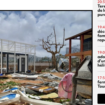
20:3
Ter
de l
pur
19:4
déc
fam
rap
19:0
ado
d'un
hél
17:5
fer
Tour