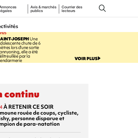
Annonces
Avis & marchés
Courrier des
légales
publics
lecteurs
ectivités
9:05
AINT-JOSEPH
Une
dolescente chute de 6
ètres lors d'une sortie
annyoning, elle a été
élitreuillée par la
VOIR PLUS
endarmerie
 continu
À RETENIR CE SOIR
4
moune rouée de coups, cycliste,
ishy, personne disparue et
mpion de para-natation