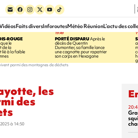
Vidéos
Faits divers
Inforoutes
Météo Réunion
L’actu des coll
19:49
1
OIS-ROUGE
PORTÉ DISPARU
Après le
S
 que le
décès de Quentin
a
t de la
Dumontier, sa famille lance
m
ié à la faible
une cagnotte pour rapatrier
c
annes
son corps en Hexagone
h
g
 vivent parmi des montagnes de déchets
ayotte, les
En
rmi des
20:4
ets
Gra
squ
cha
r 2025 à 14:50