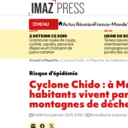
Actus Réunion
France-Monde
MENU
20:44
20:35
À RETENIR CE SOIR
USINE DE B
Gramoune rouée de coups,
Tereos assure
cycliste, squishy, personne
ralentissemen
disparue et champion de
campagne est l
para-natation
pureté des c
Accueil
Mayotte
Cyclone Chido : à Mayotte, les habitants
Risque d'épidémie
Cyclone Chido : à M
habitants vivent pa
montagnes de déch
Publié le 6 janvier 2025 à 06:15
Actualisé le 6 janvie