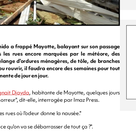
hido a frappé Mayotte, balayant sur son passage
s les rues encore marquées par le météore, des
lange d'ordures ménagères, de tôle, de branches
u rouvrir, il faudra encore des semaines pour tout
ente de jour en jour.
gnait Djayda
, habitante de Mayotte, quelques jours
orreur", dit-elle, interrogée par Imaz Press.
des rues où l'odeur donne la nausée."
 qu'on va se débarrasser de tout ça ?".