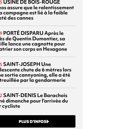
USINE DE BOIS-ROUGE
5
eos assure que le ralentissement
a campagne est lié à la faible
eté des cannes
PORTÉ DISPARU
Après le
9
ès de Quentin Dumontier, sa
ille lance une cagnotte pour
atrier son corps en Hexagone
SAINT-JOSEPH
Une
5
lescente chute de 6 mètres lors
e sortie cannyoning, elle a été
itreuillée par la gendarmerie
SAINT-DENIS
Le Barachois
2
mé dimanche pour l'arrivée du
 cycliste
PLUS D’INFOS