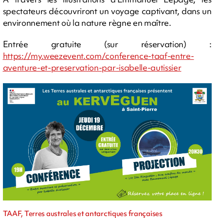
spectateurs découvriront un voyage captivant, dans un
environnement où la nature règne en maître.
Entrée gratuite (sur réservation) :
https://my.weezevent.com/conference-taaf-entre-
aventure-et-preservation-par-isabelle-autissier
TAAF, Terres australes et antarctiques françaises