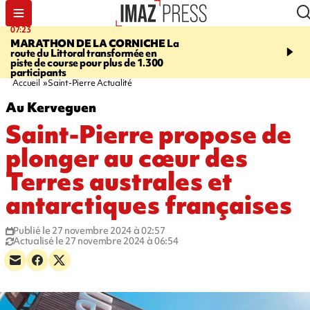
07:23
08:37
MARATHON DE LA CORNICHE
La
SAINT-DENIS
Lancemen
route du Littoral transformée en
braderie de l'océan pour
piste de course pour plus de 1.300
pouvoir d'achat des fami
participants
soutenir les commerçan
Accueil
Saint-Pierre Actualité
Au Kerveguen
Saint-Pierre propose de
plonger au cœur des
Terres australes et
antarctiques françaises
Publié le 27 novembre 2024 à 02:57
Actualisé le 27 novembre 2024 à 06:54