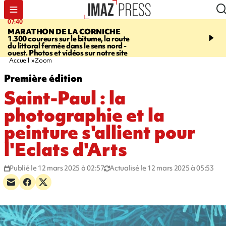
07:40
10:33
MARATHON DE LA CORNICHE
ASSOCIATIONS
Protec
1.300 coureurs sur le bitume, la route
l’enfance - une nouvelle
du littoral fermée dans le sens nord -
Stop VIF organisée à La
ouest. Photos et vidéos sur notre site
Accueil
Zoom
Première édition
Saint-Paul : la
photographie et la
peinture s'allient pour
l'Eclats d'Arts
Publié le 12 mars 2025 à 02:57
Actualisé le 12 mars 2025 à 05:53