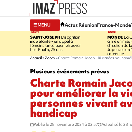
Actus Réunion
France-Monde
MENU
15:54
15:08
SAINT-JOSEPH
Disparition
MONDE
La C
inquiétante - un appel à
a tiré un missi
témoins lancé pour retrouver
direction de l
Loïc Paulin, 25 ans
Japon, selon 
coréenne
Accueil
Zoom
Charte Romain Jacob : 10 années pour amélio
Plusieurs événements prévus
Charte Romain Jaco
pour améliorer la vi
personnes vivant av
handicap
Publié le 28 novembre 2024 à 02:57
Actualisé le 28 