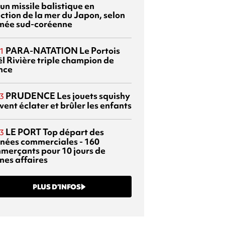
 un missile balistique en
ection de la mer du Japon, selon
rmée sud-coréenne
PARA-NATATION
Le Portois
1
l Rivière triple champion de
nce
PRUDENCE
Les jouets squishy
3
ent éclater et brûler les enfants
LE PORT
Top départ des
3
rnées commerciales - 160
merçants pour 10 jours de
nes affaires
PLUS D’INFOS