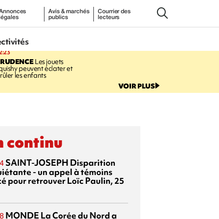
Annonces
Avis & marchés
Courrier des
légales
publics
lecteurs
ectivités
2:23
PRUDENCE
Les jouets
quishy peuvent éclater et
rûler les enfants
VOIR PLUS
 continu
SAINT-JOSEPH
Disparition
4
uiétante - un appel à témoins
é pour retrouver Loïc Paulin, 25
MONDE
La Corée du Nord a
8