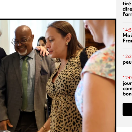
tiré
dir
l'a
14:5
Maë
Fra
12:2
peuv
12:0
jou
com
bon