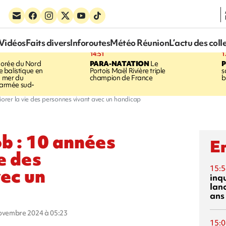
Vidéos
Faits divers
Inforoutes
Météo Réunion
L’actu des coll
14:51
1
orée du Nord
PARA-NATATION
Le
le balistique en
Portois Maël Rivière triple
s
a mer du
champion de France
b
l'armée sud-
rer la vie des personnes vivant avec un handicap
b : 10 années
En
e des
15:5
ec un
inq
lanc
ans
novembre 2024 à 05:23
15:0