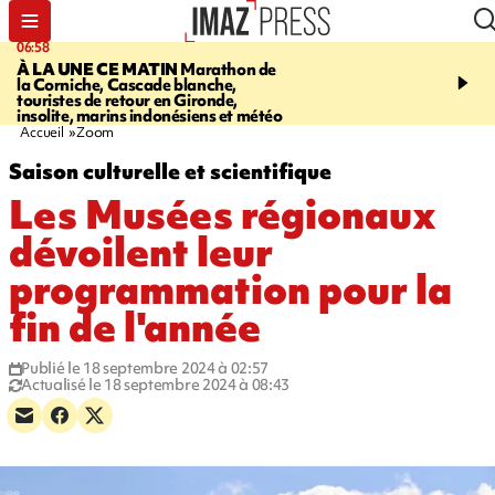
06:58
09:14
À LA UNE CE MATIN
Marathon de
GIRONDE
Retour timid
la Corniche, Cascade blanche,
touristes au Porge, enco
touristes de retour en Gironde,
par le mégafeu
insolite, marins indonésiens et météo
Accueil
Zoom
Saison culturelle et scientifique
Les Musées régionaux
dévoilent leur
programmation pour la
fin de l'année
Publié le 18 septembre 2024 à 02:57
Actualisé le 18 septembre 2024 à 08:43