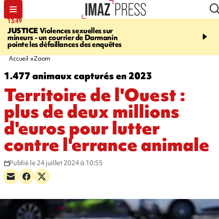
13:49
17:59
JUSTICE
Violences sexuelles sur
INFOROUTE
Marathon 
mineurs - un courrier de Darmanin
Corniche - la route du L
pointe les défaillances des enquêtes
ce dimanche matin dans 
Nord-Ouest
Accueil
Zoom
1.477 animaux capturés en 2023
Territoire de l'Ouest :
plus de deux millions
d'euros pour lutter
contre l'errance animale
Publié le 24 juillet 2024 à 10:55