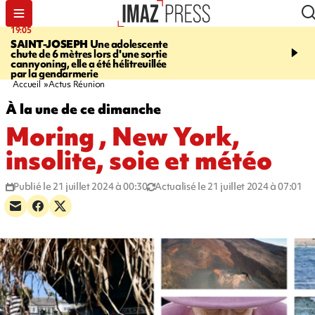
19:05
20:44
SAINT-JOSEPH
Une adolescente
À RETENIR CE SOIR
G
chute de 6 mètres lors d'une sortie
rouée de coups, cycliste,
cannyoning, elle a été hélitreuillée
personne disparue et c
par la gendarmerie
para-natation
Accueil
Actus Réunion
À la une de ce dimanche
Moring , New York,
insolite, soie et météo
Publié le 21 juillet 2024 à 00:30
Actualisé le 21 juillet 2024 à 07:01