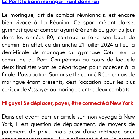
Le Port : lo bann moringèr i rant dann ron
Le moringue, art de combat réunionnais, est encore
bien vivace à La Réunion. Ce sport mêlant danse,
gymnastique et combat ayant été remis au goût du jour
dans les années 80, continue à faire son bout de
chemin. En effet, ce dimanche 21 juillet 2024 a lieu la
demi-finale de moringue au gymnase Cotur sur la
commune du Port. Compétition au cours de laquelle
deux finalistes vont se départager pour accéder à la
finale. L'association Somans et le comité Réunionnais de
moringue étant présents, c'est l'occasion pour les plus
curieux de s'essayer au moringue entre deux combats
Hi guys ! Se déplacer, payer, être connecté à New York
Dans cet avant-dernier article sur mon voyage à New
York, il est question de déplacement, de moyens de
paiement, de prix... mais aussi d'une méthode pour
organiser son voyage... Il y a tellement à dire, j'ai essayé